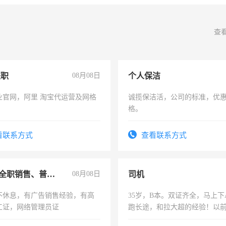
查
兼职
08月08日
个人保洁
业官网，阿里 淘宝代运营及网格
诚揽保洁活，公司的标准，优
格。
看联系方式
查看联系方式
兼职或全职销售、普工、维修
08月08日
司机
不休息，有广告销售经验，有高
35岁，B本。双证齐全，马上下
工证，网络管理员证
跑长途，和拉大超的经验！以
六，渣土车