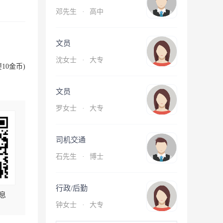
邓先生
·
高中
文员
沈女士
·
大专
10金币)
文员
罗女士
·
大专
司机交通
石先生
·
博士
行政/后勤
息
钟女士
·
大专