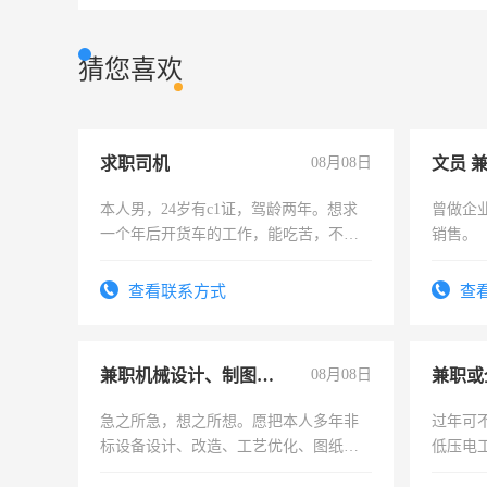
猜您喜欢
求职司机
08月08日
文员 
本人男，24岁有c1证，驾龄两年。想求
曾做企
一个年后开货车的工作，能吃苦，不怕
销售。
加班。
查看联系方式
查
兼职机械设计、制图、设备改造
08月08日
急之所急，想之所想。愿把本人多年非
过年可
标设备设计、改造、工艺优化、图纸制
低压电
作和分解的经验与您分享。 真诚合作，