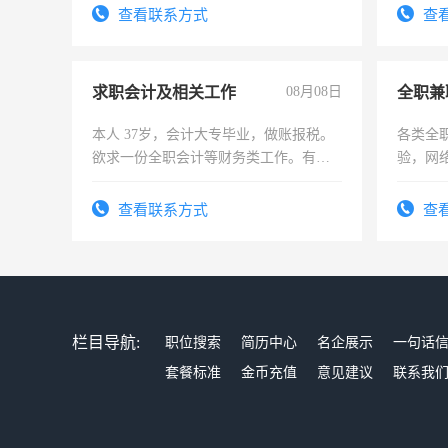
结识有识之士，共享未来。
查看联系方式
查
求职会计及相关工作
08月08日
全职兼
本人 37岁，会计大专毕业，做账报税。
各类全
欲求一份全职会计等财务类工作。有会
验，网
计证
队长，
有高低
查看联系方式
查
栏目导航:
职位搜索
简历中心
名企展示
一句话
套餐标准
金币充值
意见建议
联系我