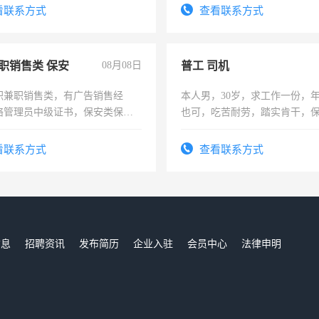
看联系方式
查看联系方式
职销售类 保安
08月08日
普工 司机
职兼职销售类，有广告销售经
本人男，30岁，求工作一份，
络管理员中级证书，保安类保安
也可，吃苦耐劳，踏实肯干，
形象岗或幼儿园保安，维修水电
勿扰
压电工证和十几年工作经验
看联系方式
查看联系方式
信息
招聘资讯
发布简历
企业入驻
会员中心
法律申明
们